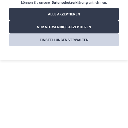
können Sie unserer
Datenschutzerklärung
entnehmen.
Informationen
ALLE AKZEPTIEREN
Impressum
NUR NOTWENDIGE AKZEPTIEREN
Datenschutz
AGB
EINSTELLUNGEN VERWALTEN
Cookies
Barrierefreiheitserklärung
Wir legen großen Wert auf den Schutz Ihrer persönlichen
Daten und garantieren die sichere Übertragung durch eine SSL-
Verschlüsselung.