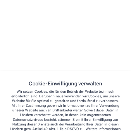
Menü
Startseite
Vorbestellen
Über uns
Kontakt
Kontakt
Über uns
Cookie-Einwilligung verwalten
Notdienst
Apotheke am Bahnhof
Leistungen
Wir setzen Cookies, die für den Betrieb der Website technisch
erforderlich sind. Darüber hinaus verwenden wir Cookies, um unsere
Team
Website für Sie optimal zu gestalten und fortlaufend zu verbessern.
Bahnhofstr. 114
,
59199
Bönen
Mit Ihrer Zustimmung geben wir Informationen zu Ihrer Verwendung
02383/969970
Versandapotheke
unserer Website auch an Drittanbieter weiter. Soweit dabei Daten in
Ländern verarbeitet werden, in denen kein angemessenes
02383/9699726
Kontakt
Datenschutzniveau besteht, stimmen Sie mit Ihrer Einwilligung zur
info@apotheke-boenen.de
Nutzung dieser Dienste auch der Verarbeitung Ihrer Daten in diesen
Ländern gem. Artikel 49 Abs. 1 lit. a DSGVO zu. Weitere Informationen